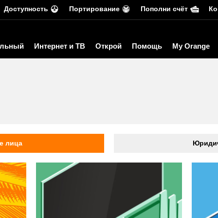
Доступность
Портирование
Пополни счёт
Ко
льный
Интернет и ТВ
Открой
Помощь
My Orange
ь
е лица
Юридич