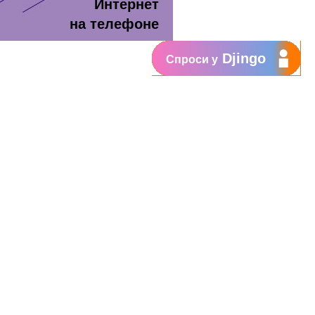
Интернет
на телефоне
Djingo
Спроси у
т