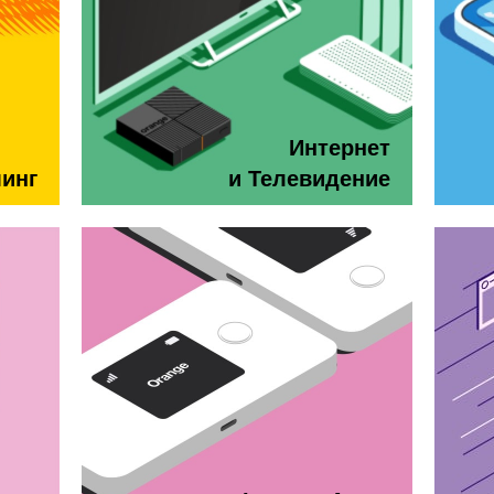
Интернет
минг
и Телевидение