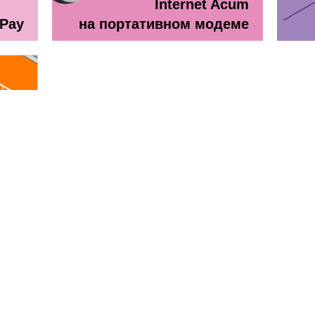
Internet Acum
ePay
на портативном модеме
line
ă + TV Interactiv / Прайс лист
Прайс лист Orange Абонемен