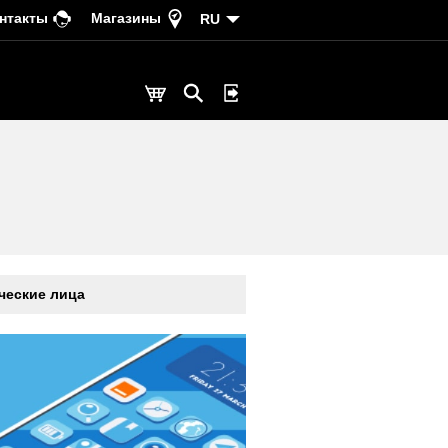
нтакты
Магазины
RU
еские лица