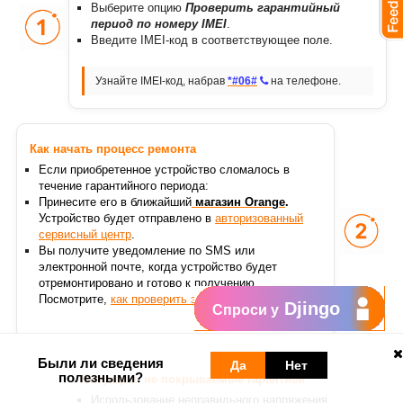
Выберите опцию
Проверить гарантийный
период по номеру IMEI
.
Введите IMEI-код в соответствующее поле.
Узнайте IMEI-код, набрав
*#06#
на телефоне.
Как начать процесс ремонта
Если приобретенное устройство сломалось в
течение гарантийного периода
:
Принесите его в ближайший
магазин Orange
.
Устройство будет отправлено в
авторизованный
сервисный центр
.
Вы получите уведомление по SMS или
электронной почте, когда устройство будет
отремонтировано и готово к получению.
Посмотрите,
как проверить этапы ремонта
.
Djingo
Спроси у
Были ли сведения
Да
Нет
полезными?
Ситуации, не покрываемые гарантией
Использование неправильного напряжения