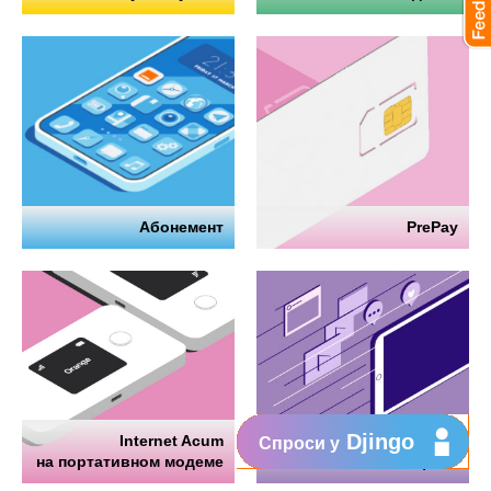
Абонемент
PrePay
Djingo
Internet Acum
Интернет
Спроси у
на портативном модеме
на телефоне