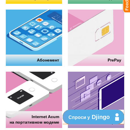
Абонемент
PrePay
Djingo
Internet Acum
Интернет
Спроси у
на портативном модеме
на телефоне