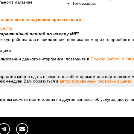
льном) магазине
Телевизоры
а выполните следующие простые шаги:
nge.md
.
гарантийный период по номеру IMEI
.
бке устройства или в приложении, подписанном при его приобрете
кциям.
пользовании данного интерфейса, позвоните в
Службу Заботы о Кли
 гарантии можно сдать в ремонт в любом прямом или партнерском 
рекомендуеи Вам обратиться в
авторизированный сервисный центр
.
ент
вы можете найти ответы на другие вопросы об услугах, досту