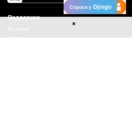
Djingo
Спроси у
Поддержка
My Orange
Помощь
New
Orange Chat
Orange Service
Образцы заявлений
Как подать жалобу
Защититесь от
мошенничества
Заявить о нарушении