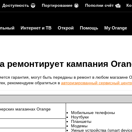
Доступность
Портирование
Пополни счёт
Ко
льный
Интернет и ТВ
Открой
Помощь
My Orange
ва ремонтирует кампания Oran
яется гарантия, могут быть переданы в ремонт в любом магазине O
стек, рекомендуем обратиться в
авторизированный сервисный центр
нерских магазинах Orange
Мобильные телефоны
Ноутбуки
Планшеты
Модемы
Умные устройства (smart devic