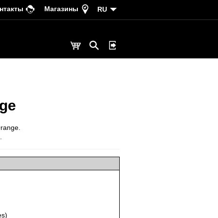
нтакты
Магазины
RU
ge
range.
.
es)