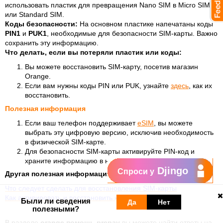
использовать пластик для превращения Nano SIM в Micro SIM
или Standard SIM.
Коды безопасности:
На основном пластике напечатаны коды
PIN1
и
PUK1
, необходимые для безопасности SIM-карты. Важно
сохранить эту информацию.
Что делать, если вы потеряли пластик или коды:
Вы можете восстановить SIM-карту, посетив магазин
Orange.
Если вам нужны коды PIN или PUK, узнайте
здесь
, как их
восстановить.
Полезная информация
Если ваш телефон поддерживает
eSIM
, вы можете
выбрать эту цифровую версию, исключив необходимость
в физической SIM-карте.
Для безопасности SIM-карты активируйте PIN-код и
храните информацию в надёжном месте.
Djingo
Спроси у
Другая полезная информация:
Что следует сделать для восстановления SIM-карты
Как активировать и восстановить карту eSIM
Были ли сведения
Да
Нет
полезными?
В разделе
orange помощь prepay
вы можете найти ответы на