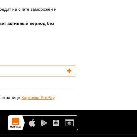
кредит на счёте заморожен и
ает активный период без
а странице
Карточка PrePay
.