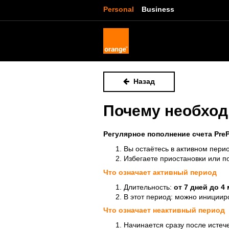
Personal
Business
Назад
Почему необход
Регулярное пополнение счета Pre
Вы остаётесь в активном перио
Избегаете приостановки или п
Что означает активный период
Длительность:
от 7 дней до 4
В этот период: можно иницииро
Что означает неактивный период
Начинается сразу после истеч