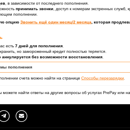
цев
, в зависимости от последнего пополнения.
можность
принимать звонки
, доступ к номерам экстренных служб, 
дующем пополнении.
ную опцию
Звонить ещё один месяц/2 месяца
, которая продлев
ть
вас есть
7 дней для пополнения
.
хранить, но замороженный кредит полностью теряется.
 аннулируется без возможности восстановления
.
ммы пополнения
олнении счета можно найти на странице
Способы перезарядки
.
 можете найти ответы на другие вопросы об услугах PrePay или н