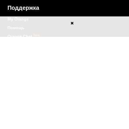
Поддержка
My Orange
Помощь
New
Orange Chat
Orange Service
Образцы заявлений
Как подать жалобу
Защититесь от
мошенничества
Заявить о нарушении
Политика конфиденциальности