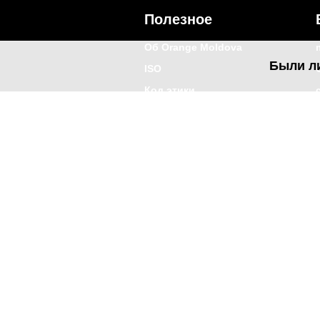
Полезное
Об Orange Moldova
Были л
ISO
Код этики
Карьера
Магазины
Мобильный магазин Orange
Мобильная Подпись
Контакты
Покр