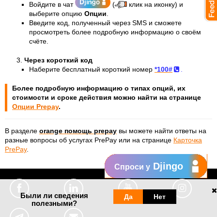
Войдите в чат
(
клик на иконку) и
выберите опцию
Опции
.
Введите код, полученный через SMS и сможете
просмотреть более подробную информацию о своём
счёте.
Через короткий код
Наберите бесплатный короткий номер
*100#
.
Более подробную информацию о типах опций, их
стоимости и сроке действия можно найти на странице
Опции Prepay
.
В разделе
orange помощь prepay
вы можете найти ответы на
разные вопросы об услугах PrePay или на странице
Карточка
PrePay
.
Djingo
Спроси у
Были ли сведения
Да
Нет
полезными?