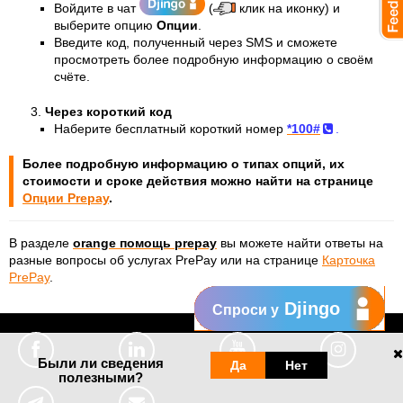
Войдите в чат
(
клик на иконку) и
выберите опцию
Опции
.
Введите код, полученный через SMS и сможете
просмотреть более подробную информацию о своём
счёте.
Через короткий код
Наберите бесплатный короткий номер
*100#
.
Более подробную информацию о типах опций, их
стоимости и сроке действия можно найти на странице
Опции Prepay
.
В разделе
orange помощь prepay
вы можете найти ответы на
разные вопросы об услугах PrePay или на странице
Карточка
PrePay
.
Djingo
Спроси у
Были ли сведения
Да
Нет
полезными?