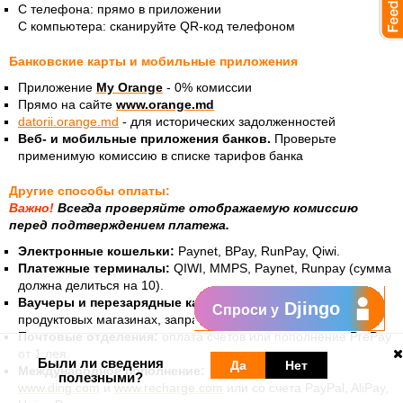
С телефона: прямо в приложении
С компьютера: сканируйте QR-код телефоном
Банковские карты и мобильные приложения
Приложение
My Orange
- 0% комиссии
Прямо на сайте
www.orange.md
datorii.orange.md
- для исторических задолженностей
Веб- и мобильные приложения банков.
Проверьте
применимую комиссию в списке тарифов банка
Другие способы оплаты:
Важно!
Всегда проверяйте отображаемую комиссию
перед подтверждением платежа.
Электронные кошельки:
Paynet, BPay, RunPay, Qiwi.
Платежные терминалы:
QIWI, MMPS, Paynet, Runpay (сумма
должна делиться на 10).
Ваучеры и перезарядные карточки:
в магазинах Orange,
Djingo
Спроси у
продуктовых магазинах, заправках или в газетных киосках.
Почтовые отделения:
оплата счетов или пополнение PrePay
от 1 лея.
Были ли сведения
Да
Нет
Международное пополнение:
полезными?
www.ding.com
и
www.recharge.com
или со счета PayPal, AliPay,