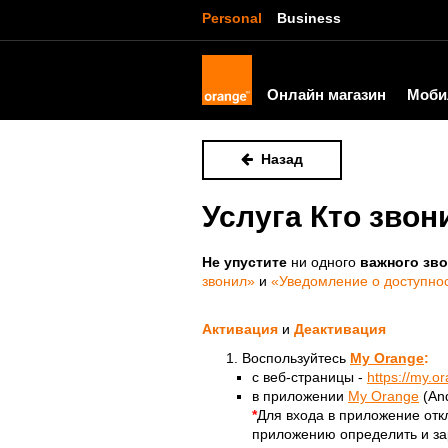
Personal
Business
Онлайн магазин
Моби
Назад
Услуга Кто звон
Не упустите
ни одного
важного зво
звонил»
и
«Уведомление о доступнос
Активация
и
Деактивация
Воспользуйтесь
My Orange
:
c веб-страницы -
https://my.o
в приложении
My Orange
(An
*
Для входа в приложение отк
приложению определить и за