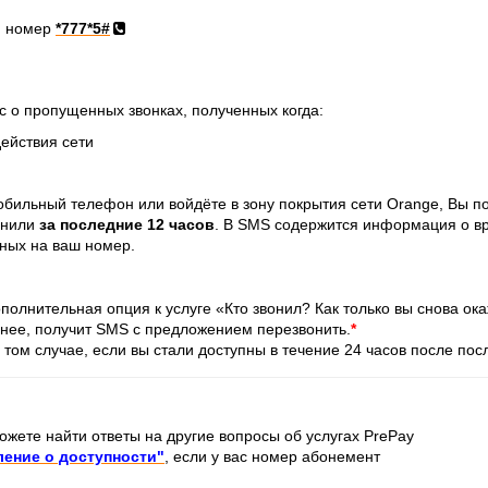
й номер
*777*5#
с о
пропущенных звонках, полученных когда:
ействия сети
мобильный телефон или войдёте в зону покрытия сети Orange, Вы п
вонили
за последние 12 часов
. В SMS содержится информация о вр
нных на ваш номер.
полнительная опция к услуге «Кто звонил? Как только вы снова ок
анее, получит SMS с предложением перезвонить.
*
 том случае, если вы стали доступны в течение 24 часов после по
жете найти ответы на другие вопросы об услугах PrePay
ление о доступности"
, если у вас номер абонемент