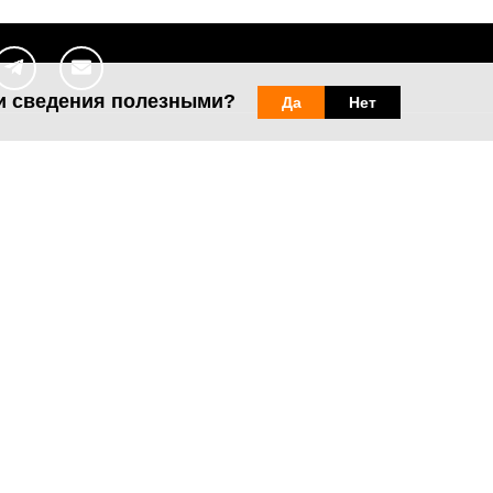
и сведения полезными?
Да
Нет
Веб-сайты
Легальная
информация
my.orange.md
Договорные условия
Онлайн магазин
Необходимые документы
cybersecurity.orange.md
Условия использования
systems.orange.md
интернет-магазина
csr.orange.md
Условия приобретения
устройств
fundatia.orange.md
Личные данные
digitalcenter.orange.md
Параметры качества
service.orange.md
Взаимоподключение и доступ
Страница поставщика