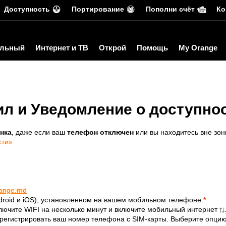
Доступность
Портирование
Пополни счёт
Ко
льный
Интернет и ТВ
Открой
Помощь
My Orange
ил и Уведомление о доступнос
нка
, даже если ваш
телефон отключен
или вы находитесь вне зон
ти».
range.md
droid и iOS), установленном на вашем мобильном телефоне.
*
лючите WIFI на несколько минут и включите мобильный интернет
регистрировать ваш номер телефона с SIM-карты. Выберите опцию