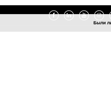
Были л
Полезное
Об Orange Moldova
ISO
Код этики
Карьера
Магазины
Мобильный магазин Orange
Мобильная Подпись