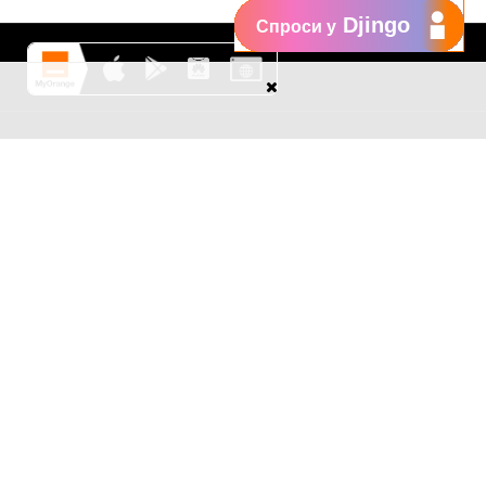
Djingo
Спроси у
Поддержка
My Orange
Помощь
New
Orange Chat
Orange Service
Образцы заявлений
Как подать жалобу
Защититесь от
мошенничества
Заявить о нарушении