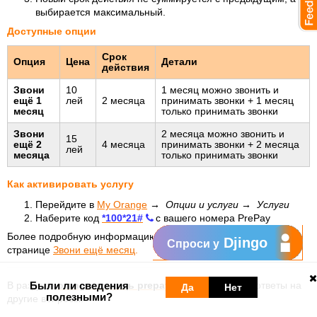
выбирается максимальный.
Доступные опции
Срок
Опция
Цена
Детали
действия
Звони
10
1 месяц можно звонить и
ещё 1
лей
2 месяца
принимать звонки + 1 месяц
месяц
только принимать звонки
Звони
2 месяца можно звонить и
15
ещё 2
4 месяца
принимать звонки + 2 месяца
лей
месяца
только принимать звонки
Как активировать услугу
Перейдите в
My Orange
→ Опции и услуги → Услуги
Наберите код
*100*21#
с вашего номера PrePay
Более подробную информацию можно найти на
Djingo
Спроси у
странице
Звони ещё месяц
.
В разделе
Были ли сведения
orange помощь prepay
вы можете найти ответы на
Да
Нет
полезными?
другие вопросы.