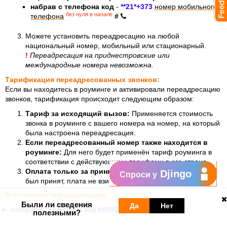
набрав с телефона код
-
**21*+373
номер мобильного
без нуля в начале
телефона
#
Можете установить переадресацию на любой
национальный номер, мобильный или стационарный.
!
Переадресация на приднестровские или
международные номера невозможна.
Тарификация переадресованных звонков:
Если вы находитесь в роуминге и активировали переадресацию
звонков, тарификация происходит следующим образом:
Тариф за исходящий вызов:
Применяется стоимость
звонка в роуминге с вашего номера на номер, на который
была настроена переадресация.
Если переадресованный номер также находится в
роуминге:
Для него будет применён тариф роуминга в
соответствии с действующими тарифами в его стране.
Оплата только за принятые вызовы:
Если вызов не
Djingo
Спроси у
был принят, плата не взимается.
Отключение переадресации
Были ли сведения
Да
Нет
наберите с телефона код
##002#
.
полезными?