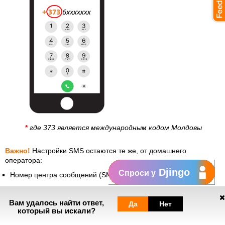
*
где 373 является международным кодом Молдовы
Важно!
Настройки SMS остаются те же, от домашнего
оператора:
Djingo
Спроси у
Номер центра сообщений (SMSC):
+373 69101030
Формат сообщения:
текст
Вам удалось найти ответ,
Да
Нет
который вы искали?
Звонки на
стационарный номер
→ наберите
+
[код