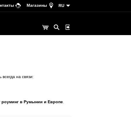
нтакты
Магазины
RU
 всегда на связи:
т
роуминг в Румынии и Европе
.