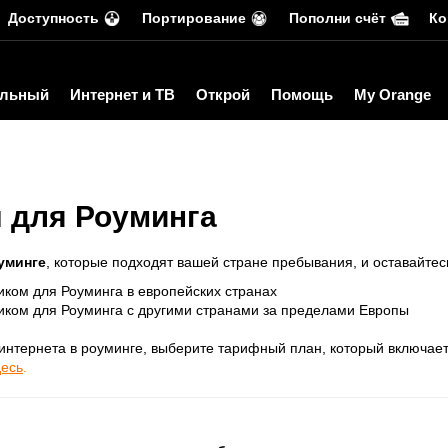
Доступность
Портирование
Пополни счёт
Ко
льный
Интернет и ТВ
Открой
Помощь
My Orange
 для Роуминга
уминге
, которые подходят вашей стране пребывания, и оставайтесь
ком для Роуминга в европейских странах
иком для Роуминга с другими странами за предел
ами Европы
интернета в роуминге, выберите тарифный план, который включае
десь
.