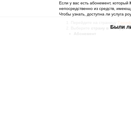
Если у вас есть абонемент, который
непосредственно из средств, имеющ
Чтобы узнать, доступна ли услуга ро
Перейдите на страницу
Тариф
Были л
Выберите
страну в которую 
Абонемент
PrePay
*
Если раздел PrePay не отображаетс
Другая полезная информация:
Роуминг в Европе как дома для 
Как звонить, будучи в Роуминге
Что делать, если находясь за гр
В разделе
orange помощь роуминг
можно найти на странице
Роуминг
.