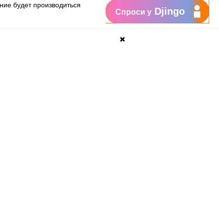
ание будет производиться
Djingo
Спроси у
доступа к роумингу в этой стране.
дробную информацию об услуге