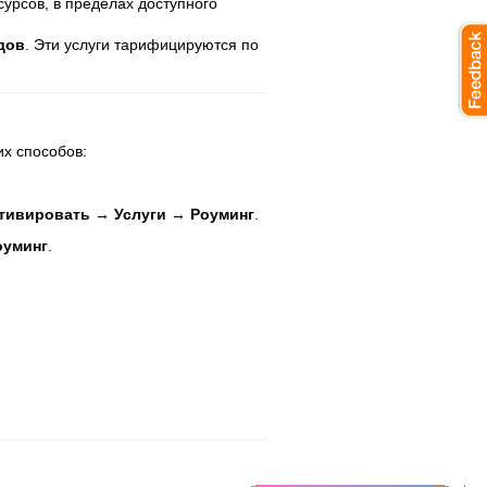
урсов, в пределах доступного
дов
. Эти услуги тарифицируются по
их способов:
тивировать → Услуги → Роуминг
.
оуминг
.