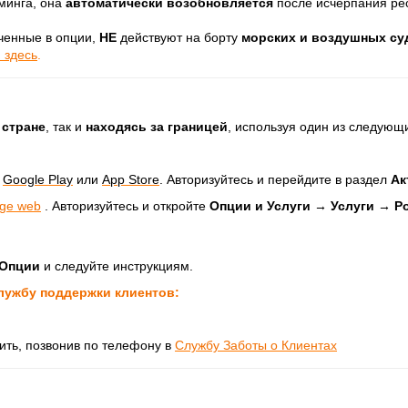
минга, она
автоматически возобновляется
после исчерпания рес
енные в опции,
НЕ
действуют на борту
морских и воздушных су
 здесь
.
 стране
, так и
находясь за границей
, используя один из следующ
з
Google Play
или
App Store
. Авторизуйтесь и перейдите в раздел
Ак
ge web
. Авторизуйтесь и откройте
Опции и Услуги → Услуги → Р
 Опции
и следуйте инструкциям.
лужбу поддержки клиентов:
ть, позвонив по телефону в
Службу Заботы о Клиентах