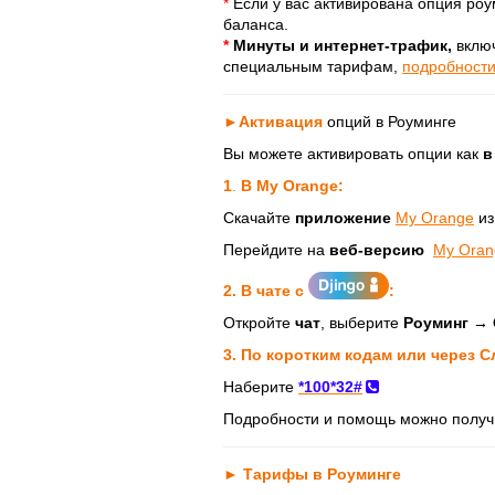
*
Если у вас активирована опция роу
баланса.
*
Минуты и интернет-трафик,
включ
специальным тарифам,
подробности
►
Активация
опций в Роуминге
Вы можете активировать опции как
в
1
.
В My Orange:
Скачайте
приложение
My Orange
и
Перейдите на
веб-версию
My Oran
2.
В чат
е с
:
Откройте
чат
, выберите
Роуминг →
3.
По коротким кодам или через С
Наберите
*100*32#
Подробности и помощь можно получи
► Тарифы в Роуминге