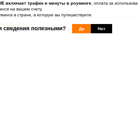
НЕ включает трафик и минуты в роуминге
, оплата за использов
ихся на вашем счету.
уминга в стране, в которую вы путешествуете:
ы в Роуминге
и сведения полезными?
Да
Нет
вы отправляетесь
и тип услуги, который у вас есть:
я рядом с Абонементом, это означает, что номера PrePay не имеют 
номеров Orange
аницей, я не могу подключиться к Роумингу
вы найдете ответы на другие вопросы об услуге Роуминг.
Более по