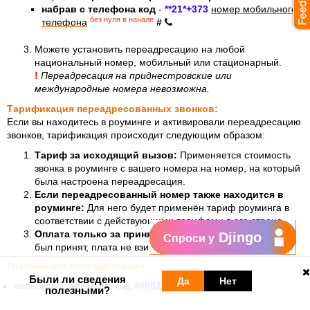
набрав с телефона код
-
**21*+373
номер мобильного
без нуля в начале
телефона
#
Можете установить переадресацию на любой
национальный номер, мобильный или стационарный.
!
Переадресация на приднестровские или
международные номера невозможна.
Тарификация переадресованных звонков:
Если вы находитесь в роуминге и активировали переадресацию
звонков, тарификация происходит следующим образом:
Тариф за исходящий вызов:
Применяется стоимость
звонка в роуминге с вашего номера на номер, на который
была настроена переадресация.
Если переадресованный номер также находится в
роуминге:
Для него будет применён тариф роуминга в
соответствии с действующими тарифами в его стране.
Оплата только за принятые вызовы:
Если вызов не
Djingo
Спроси у
был принят, плата не взимается.
Отключение переадресации
Были ли сведения
Да
Нет
наберите с телефона код
##002#
.
полезными?