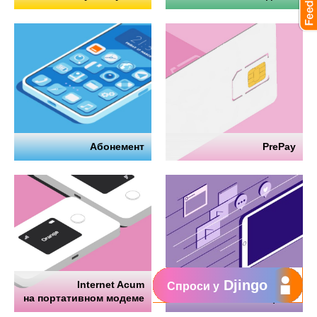
Абонемент
PrePay
Djingo
Internet Acum
Интернет
Спроси у
на портативном модеме
на телефоне