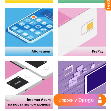
Абонемент
PrePay
Djingo
Internet Acum
Интернет
Спроси у
на портативном модеме
на телефоне