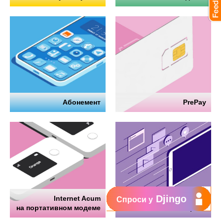
Абонемент
PrePay
Djingo
Internet Acum
Интернет
Спроси у
на портативном модеме
на телефоне