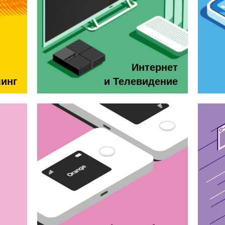
Интернет
минг
и Телевидение