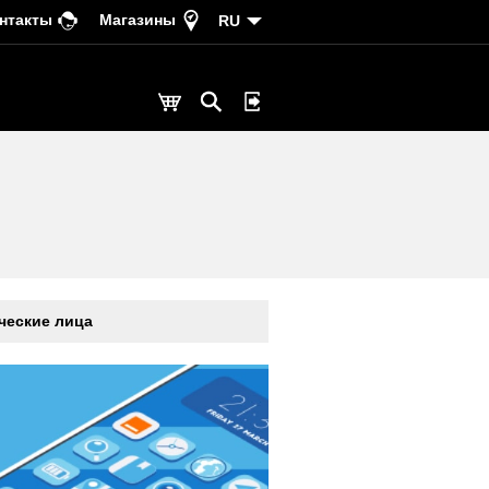
нтакты
Магазины
RU
еские лица