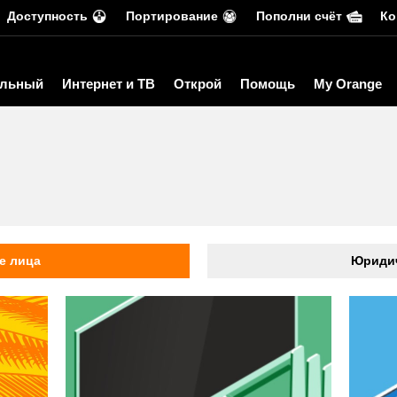
Доступность
Портирование
Пополни счёт
Ко
льный
Интернет и ТВ
Открой
Помощь
My Orange
ь
е лица
Юридич