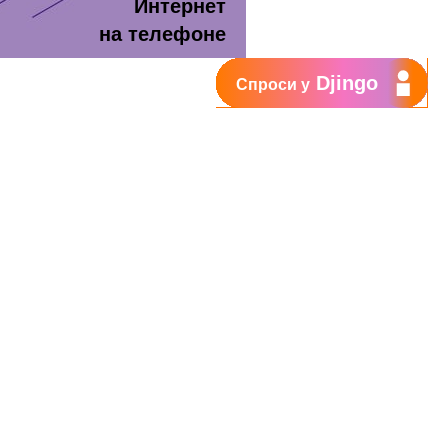
Интернет
на телефоне
Djingo
Спроси у
т