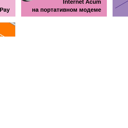
Internet Acum
ePay
на портативном модеме
line
ă + TV Interactiv / Прайс лист
Прайс лист Orange Абонемен