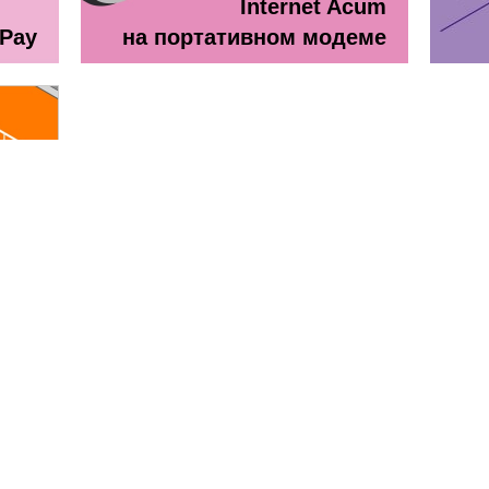
Internet Acum
ePay
на портативном модеме
line
ă + TV Interactiv / Прайс лист
Прайс лист Orange Абонемен