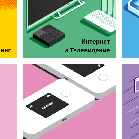
Интернет
минг
и Телевидение