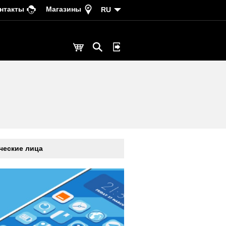
нтакты
Магазины
RU
еские лица