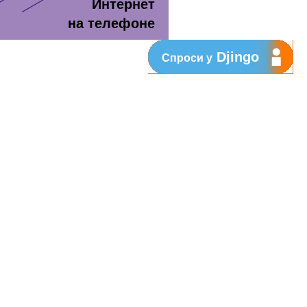
Интернет
на телефоне
Djingo
Спроси у
т