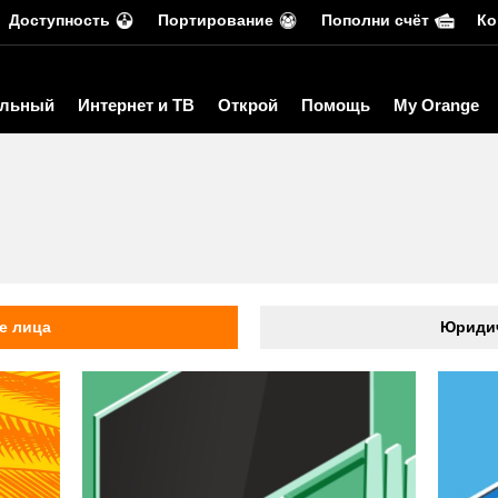
Доступность
Портирование
Пополни счёт
Ко
льный
Интернет и ТВ
Открой
Помощь
My Orange
ь
е лица
Юридич