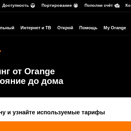
Доступность
Портирование
Пополни счёт
Ко
льный
Интернет и ТВ
Открой
Помощь
My Orange
г
нг от Orange
ояние до дома
ну и узнайте используемые тарифы