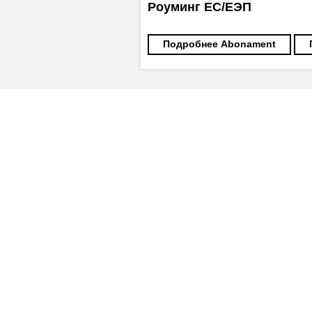
Роуминг ЕС/ЕЭП
Подробнее Abonament
Как активировать и пользовать
Часто задаваемые вопросы - Ус
Полезное
Об Orange Moldova
ISO
Код этики