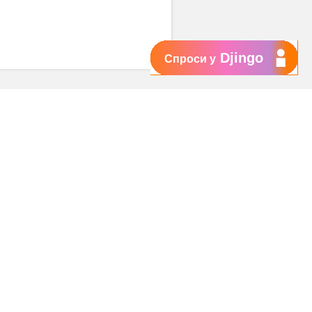
Djingo
Спроси у
Поддержка
My Orange
Помощь
New
Orange Chat