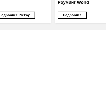
Роуминг World
Подробнее PrePay
Подробнее
ся услугой Роуминг
луга Роуминг
Веб-сайты
Легальная
информация
my.orange.md
Договорные условия
Онлайн магазин
Необходимые документы
cybersecurity.orange.md
Условия использования