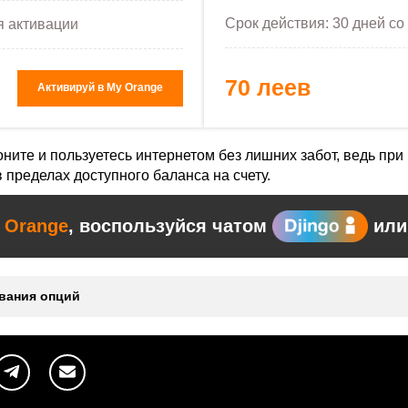
Срок действия: 30 дней со
я активации
70 леев
Активируй в My Orange
ните и пользуетесь интернетом без лишних забот, ведь при
 пределах доступного баланса на счету.
 Orange
, воспользуйся чатом
или
вания опций