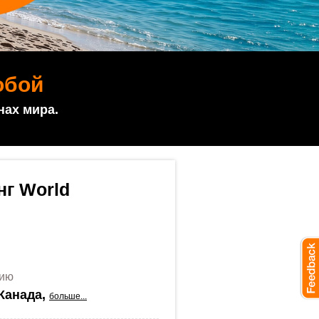
обой
нах мира.
нг World
цию
Канада,
больше...