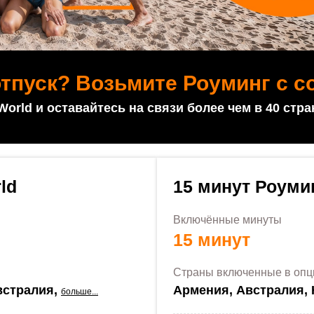
отпуск? Возьмите Роуминг с с
rld и оставайтесь на связи более чем в 40 стра
ld
15 минут Роуми
Включённые минуты
15 минут
Страны включенные в оп
встралия,
Армения, Австралия, 
больше...