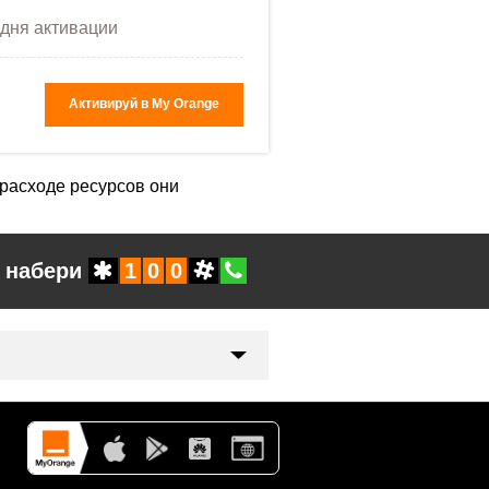
 дня активации
Активируй в My Orange
 расходе ресурсов они
 набери
1
0
0