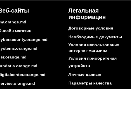
Веб-сайты
Легальная
информация
my.orange.md
Договорные условия
Онлайн магазин
Необходимые документы
cybersecurity.orange.md
Условия использования
systems.orange.md
интернет-магазина
csr.orange.md
Условия приобретения
устройств
fundatia.orange.md
Личные данные
digitalcenter.orange.md
Параметры качества
service.orange.md
Взаимоподключение и доступ
Страница поставщика
Другая информация
ытие сети
Социальная ответственность