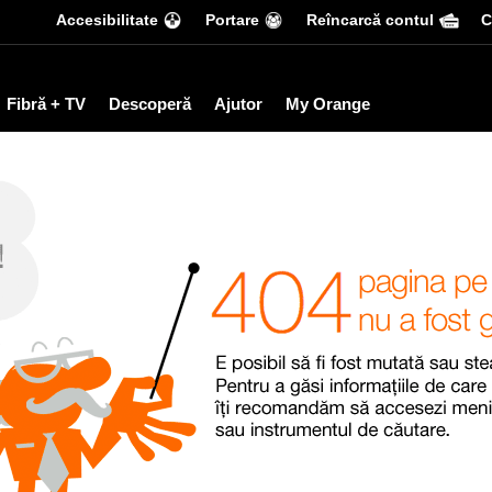
Accesibilitate
Portare
Reîncarcă contul
С
Fibră + TV
Descoperă
Ajutor
My Orange