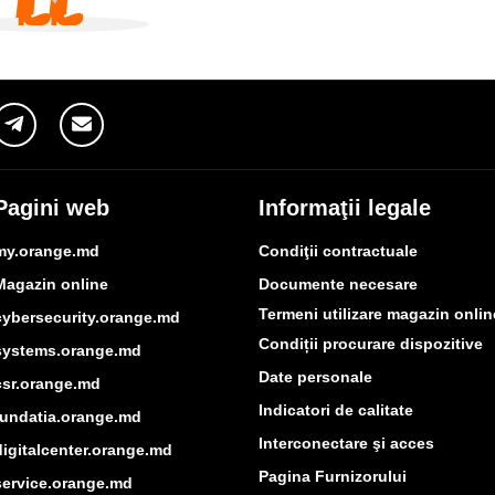
Pagini web
Informaţii legale
my.orange.md
Condiţii contractuale
Magazin online
Documente necesare
Termeni utilizare magazin onlin
cybersecurity.orange.md
Condiții procurare dispozitive
systems.orange.md
Date personale
csr.orange.md
Indicatori de calitate
fundatia.orange.md
Interconectare şi acces
digitalcenter.orange.md
Pagina Furnizorului
service.orange.md