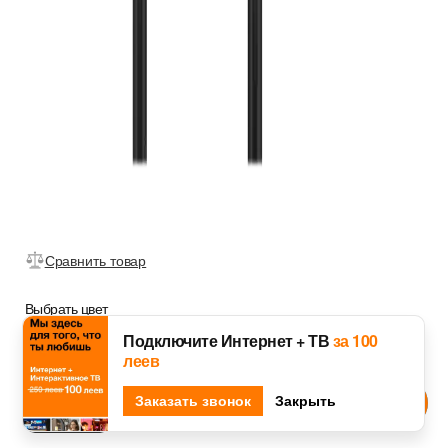
Сравнить товар
Выбрать цвет
Подключите Интернет + ТВ
за 100
леев
Djingo
Заказать звонок
Спроси у
Закрыть
Черный