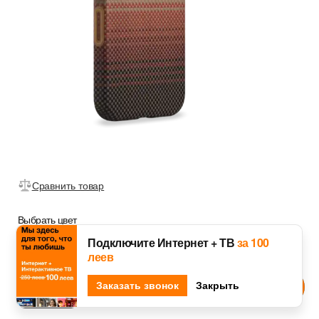
Сравнить товар
Выбрать цвет
Подключите Интернет + ТВ
за 100
леев
Djingo
Заказать звонок
Спроси у
Закрыть
Orange