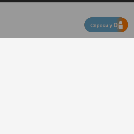
Djingo
Спроси у