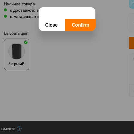
Фамилия
Наличие товара
с доставкой:
в наличии
в магазине:
в наличии в
1
магазине
Имя
Выбрать цвет
Контактный номер телефона
Черный
Я хочу, чтобы со мной связа
Закрыть
Ваши данные защищены Orange
т вместе
1