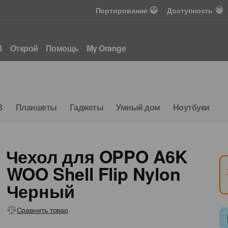
Портирование
Доступность
В
Открой
Помощь
My Orange
В
Планшеты
Гаджеты
Умный дом
Ноутбуки
Аксе
Предложение для вас
Подключите Интернет 
за 100 леев
Чехол для OPPO A6K
WOO Shell Flip Nylon
Черный
500 Мбит/с
160
Wi-Fi 6
интернет
ТВ каналы
Роутер
Сравнить товар