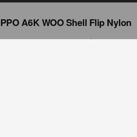
PPO A6K WOO Shell Flip Nylon
Совместимость
OPPO A6X
представлены только в ознакомительных целях и могут
граммного обеспечения или производственной партии.
те веб-сайт производителя.