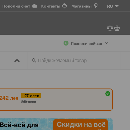
Пополни счёт
Контакты
Магазины
RU
Позвони сейчас
ссуары
+ ТВ
-27
леев
242
лея
269
леев