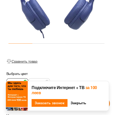
Сравнить товар
Выбрать цвет
Подключите Интернет + ТВ
за 100
леев
Синий
Черный
Djingo
Заказать звонок
Спроси у
Закрыть