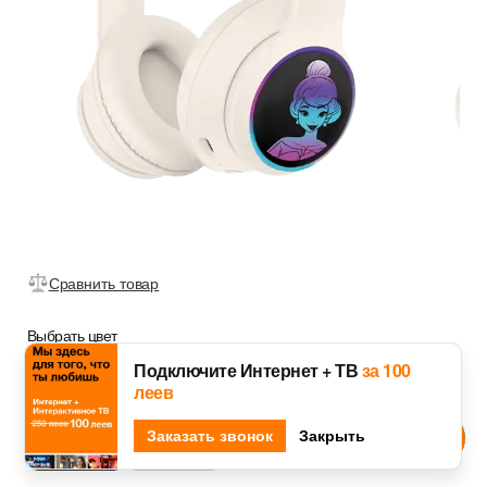
Сравнить товар
Выбрать цвет
Подключите Интернет + ТВ
за 100
леев
Djingo
Заказать звонок
Спроси у
Закрыть
Бежевый
Розовый