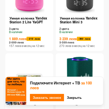
Умная колонка Yandex
Умная колонка Yandex
Station 2 Lite YaGPT
Station Mini 3
3
цвета
2
цвета
В наличии
В наличии
1 889
леев
3 239
леев
- 210
леев
- 360
леев
2 099
леев
3 599
леев
157
леев
в месяц
на 12
мес
270
леев
в месяц
на 12
мес
Подключите Интернет + ТВ
за 100
леев
Заказать звонок
Закрыть
Умная колонка с
Умная колонка Yandex
дисплеем Google Nest
Station Zigbee BT
Hub (2nd Generation)