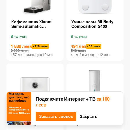
Кофемашина Xiaomi
Умные весы Mi Body
Semi-automatic
Composition S400
Espresso Machine
В наличии
В наличии
1 889
леев
494
лея
- 210
леев
- 55
леев
2 099
леев
549
леев
157
леев
в месяц
на 12
мес
41
лей
в месяц
на 12
мес
Подключите Интернет + ТВ
за 100
леев
Заказать звонок
Закрыть
Аэрогриль Xiaomi
Портативная
Smart Air Fryer 6.5L
кофемашина HONOR
CHOICE