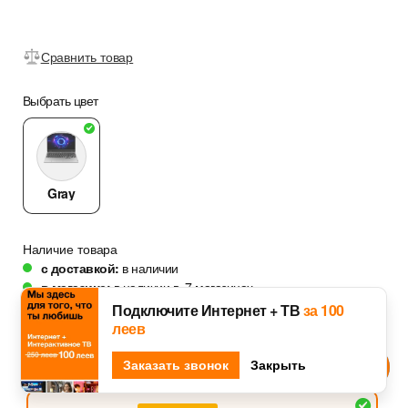
Сравнить товар
Выбрать цвет
Gray
Наличие товара
с доставкой:
в наличии
в магазине:
в наличии в
7
магазинах
Подключите Интернет + ТВ
за 100
леев
с Абонементом
без Абонемента
Djingo
Заказать звонок
Спроси у
Закрыть