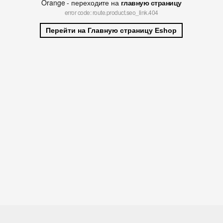
Orange - переходите на
главную страницу
error code: route.product.seo_link.404
Перейти на Главную страницу Eshop