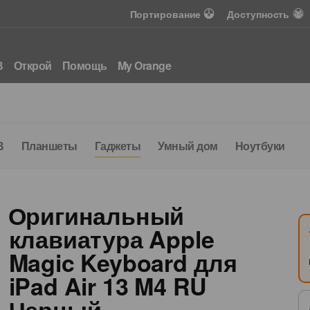
Портирование
Доступность
В
Открой
Помощь
My Orange
В
Планшеты
Гаджеты
Умный дом
Ноутбуки
Аксе
Предложение для вас
Подключите Интернет 
за 100 леев
Оригинальный
клавиатура Apple
500 Мбит/с
160
Wi-Fi 6
Magic Keyboard для
интернет
ТВ каналы
Роутер
iPad Air 13 M4 RU
Черный