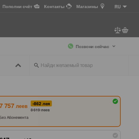
Пополни счёт
Контакты
Магазины
RU
Позвони сейчас
ссуары
+ ТВ
-862
лея
7 757
леев
8 619
леев
Без Абонемента