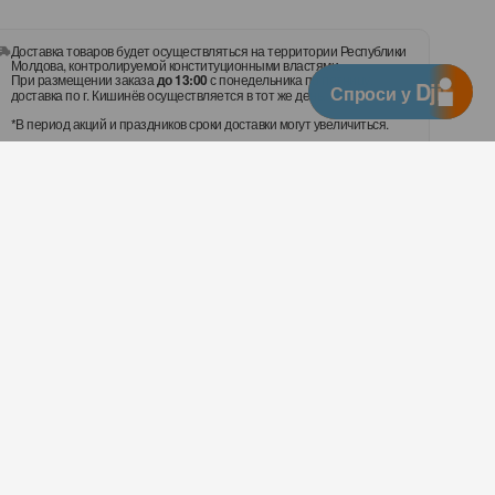
Доставка товаров будет осуществляться на территории Республики
Молдова, контролируемой конституционными властями.
При размещении заказа
до 13:00
с понедельника по пятницу,
Djingo
Спроси у
доставка по г. Кишинёв осуществляется в тот же день.
*В период акций и праздников сроки доставки могут увеличиться.
Оплачивайте с помощью:
oard для iPad Air 13 M4 RU