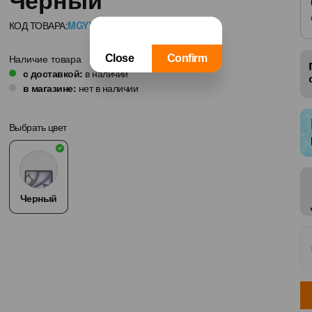
Фамилия
КОД ТОВАРА:
MGYY4RS/A
Сравнить товар
Наличие товара
Имя
с доставкой:
в наличии
в магазине:
нет в наличии
Контактный номер телефона
Выбрать цвет
Я хочу, чтобы со мной связа
Черный
Закрыть
Ваши данные защищены Orange