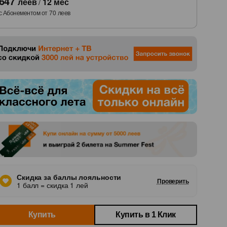
647
леев
/
12
мес
с Абонементом от
70
леев
лись
Скидка за баллы лояльности
Проверить
1 балл = скидка 1 лей
Купить
Купить в 1 Клик