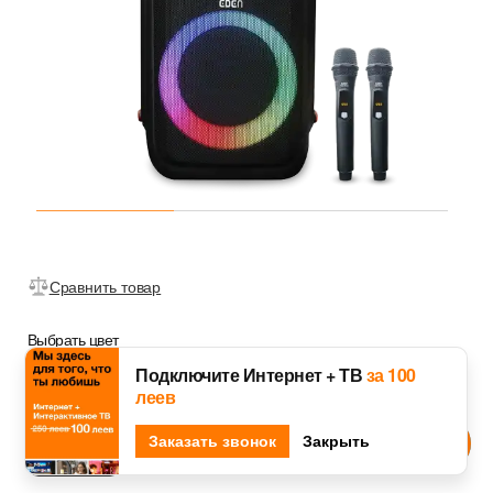
Сравнить товар
Выбрать цвет
Подключите Интернет + ТВ
за 100
леев
Djingo
Заказать звонок
Спроси у
Закрыть
Черный