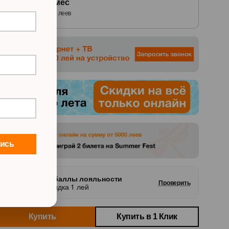
548
леев
/
12
мес
с Абонементом от
70
леев
лись
Скидка за баллы лояльности
Проверить
1 балл = скидка 1 лей
Купить
Купить в 1 Клик