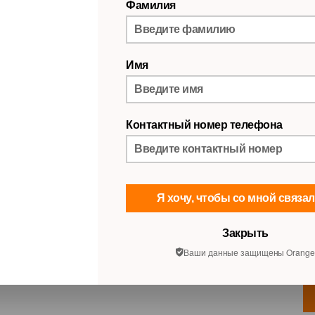
Фамилия
Сравнить товар
Наличие товара
с доставкой:
в наличии
Имя
в магазине:
в наличии в
4
магазинах
Выбрать цвет
Контактный номер телефона
Red
Я хочу, чтобы со мной связа
Закрыть
Ваши данные защищены Orange