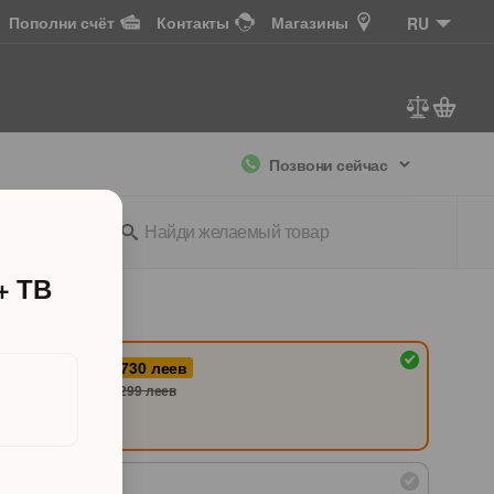
Пополни счёт
Контакты
Магазины
RU
Позвони сейчас
ссуары
+ ТВ
-730
леев
6 569
леев
7 299
леев
Без Абонемента