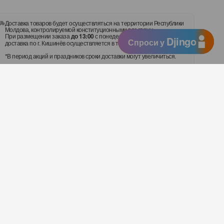
Доставка товаров будет осуществляться на территории Республики
Молдова, контролируемой конституционными властями.
При размещении заказа
до 13:00
с понедельника по пятницу,
Djingo
Спроси у
доставка по г. Кишинёв осуществляется в тот же день.
*В период акций и праздников сроки доставки могут увеличиться.
Оплачивайте с помощью:
с Red Pink/Mango браслетом