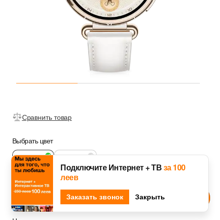
Сравнить товар
Выбрать цвет
Подключите Интернет + ТВ
за 100
леев
White
Золотой
Djingo
Заказать звонок
Спроси у
Закрыть