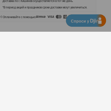
доставка по г. Кишинёв осуществляется в тот же день.
*В период акций и праздников сроки доставки могут увеличиться.
Оплачивайте с помощью:
Djingo
Спроси у
ner G20 Lite
а
ой 2-в-1 | 40 минут с