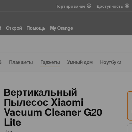
Портирование
Доступность
В
Открой
Помощь
My Orange
В
Планшеты
Гаджеты
Умный дом
Ноутбуки
Аксе
Предложение для вас
Подключите Интернет 
за 100 леев
Вертикальный
Пылесос Xiaomi
500 Мбит/с
160
Wi-Fi 6
Vacuum Cleaner G20
интернет
ТВ каналы
Роутер
Lite