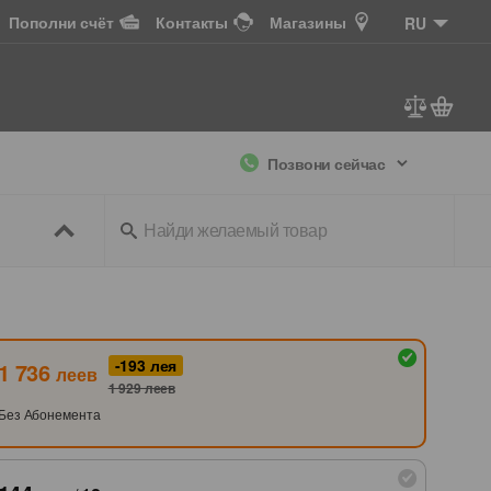
Пополни счёт
Контакты
Магазины
RU
Позвони сейчас
ссуары
+ ТВ
-193
лея
1 736
леев
1 929
леев
Без Абонемента