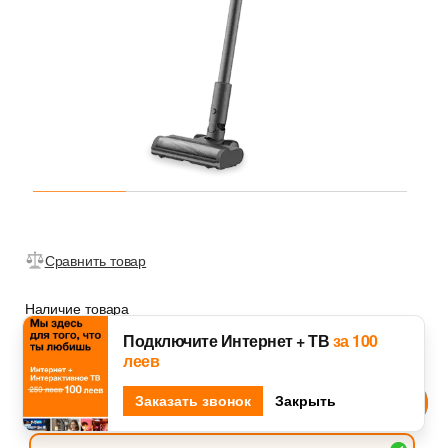
Сравнить товар
Наличие товара
с доставкой:
в наличии
Подключите Интернет + ТВ
за 100
в магазине:
нет в наличии
леев
Djingo
Заказать звонок
Спроси у
Закрыть