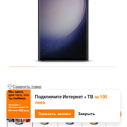
Сравнить товар
Подключите Интернет + ТВ
за 100
Выбрать цвет
леев
Djingo
Заказать звонок
Спроси у
Закрыть