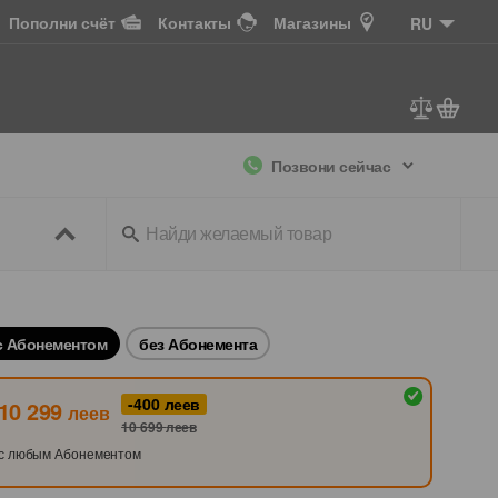
Пополни счёт
Контакты
Магазины
RU
Позвони сейчас
ссуары
+ ТВ
с Абонементом
без Абонемента
-400
леев
10 299
леев
10 699
леев
с любым Абонементом