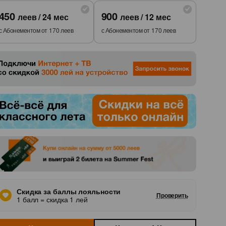
450
900
леев
/
24
мес
леев
/
12
мес
с Абонементом от
170
леев
с Абонементом от
170
леев
лись
Скидка за баллы лояльности
Проверить
1 балл = скидка 1 лей