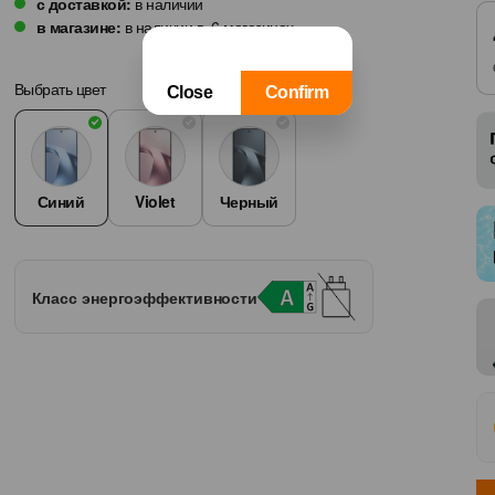
Фамилия
с доставкой:
в наличии
в магазине:
в наличии в
6
магазинах
Выбрать цвет
Имя
Контактный номер телефона
Синий
Violet
Черный
Класс энергоэффективности
Я хочу, чтобы со мной связа
Закрыть
Ваши данные защищены Orange