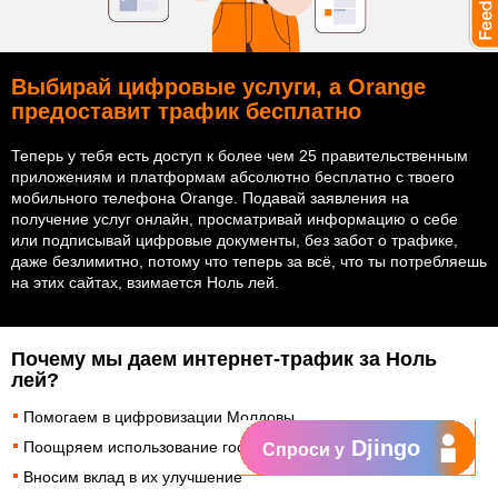
Выбирай цифровые услуги, а Orange
предоставит трафик бесплатно
Теперь у тебя есть доступ к более чем 25 правительственным
приложениям и платформам абсолютно бесплатно с твоего
мобильного телефона Orange. Подавай заявления на
получение услуг онлайн, просматривай информацию о себе
или подписывай цифровые документы, без забот о трафике,
даже безлимитно, потому что теперь за всё, что ты потребляешь
на этих сайтах, взимается Ноль лей.
Почему мы даем интернет-трафик за Ноль
лей?
Помогаем в цифровизации Молдовы
Djingo
Поощряем использование государственных онлайн-услуг
Спроси у
Вносим вклад в их улучшение