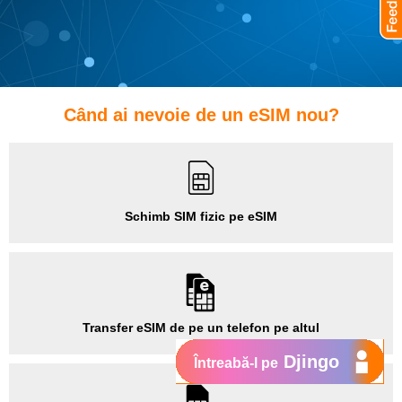
Când ai nevoie de un eSIM nou?
Schimb SIM fizic pe eSIM
Transfer eSIM de pe un telefon pe altul
Djingo
Întreabă-l pe