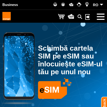
Business
RO
Schimbă cartela
SIM pe eSIM
sau
înlocuiește eSIM-ul
tău
pe unul nou