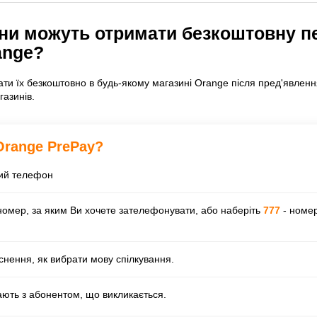
їни можуть отримати безкоштовну п
ange?
ти їх безкоштовно в будь-якому
магазині Orange
після пред'явлення
азинів.
Orange РrеРау?
ний телефон
 номер, за яким Ви хочете зателефонувати, або наберіть
777
- номер
снення, як вибрати мову спілкування.
нають з абонентом, що викликається.