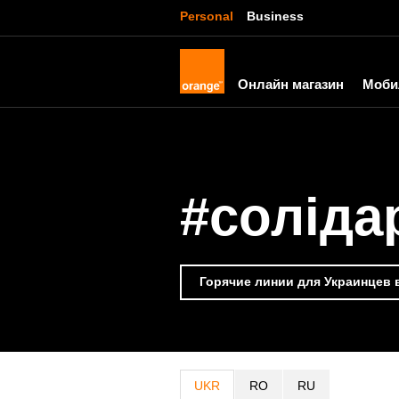
Personal
Business
Онлайн магазин
Моби
#соліда
Горячие линии для Украинцев
UKR
RO
RU