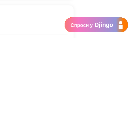
Djingo
Спроси у
хвилин на 15 днів, або 15 GB +