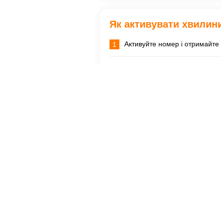
Як активувати хвилини
Активуйте номер і отримайте 
1
Надалі, при поповненні рахун
2
500 національних хвилин на 1
Як телефонувати в Ук
Як телефонувати в Україну?
Наберіть:
+380
або
00380
і надал
Або:
+380
або
00380
географічний
Наприклад, для дзвінка до міста Київ (У
Усі дзвінки тарифікуються посеку