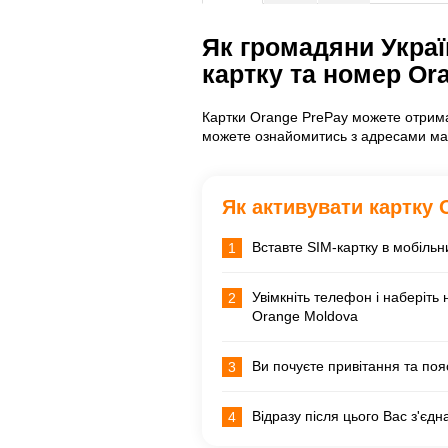
Як громадяни Укра
картку та номер Or
Картки Orange PrePay можете отрима
можете ознайомитись з адресами маг
Як активувати картку 
Вставте SIM-картку в мобіль
1
Увімкніть телефон і наберіть
2
Orange Moldova
Ви почуєте привітання та поя
3
Відразу після цього Вас з'єд
4