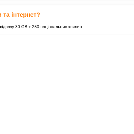
 та інтернет?
відразу 30 GB + 250 національних хвилин.
ку мінімум на 100 леїв надається бонус 100 GB + 500 національних 
5 днів при поповненні рахунку мінімум на 50 леїв
раїну та за яким тарифом?
і мобільний номер абонента.
 код регіону або міста, а потім номер абонента.
країна), наберіть
+380 44 xxxxxxx
або
00380 44 xxxxxxx
.
ндно, починаючи з першої секунди розмови.