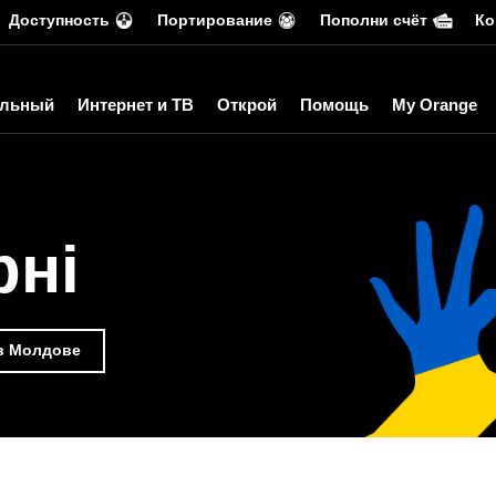
Доступность
Портирование
Пополни счёт
Ко
льный
Интернет и ТВ
Открой
Помощь
My Orange
рні
 в Молдове