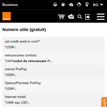
Business
RO
Numere utile (gratuit)
cat credit aveti in cont?
*
1
3
3
#
reincarcarea contului
*
1
4
4
*
codul de reincarcare
#
meniul PrePay
*
1
0
0
#
Optiuni/Pachete PrePay
*
1
0
0
#
Internet mobil
*
1
3
0
#
sau
1
3
0