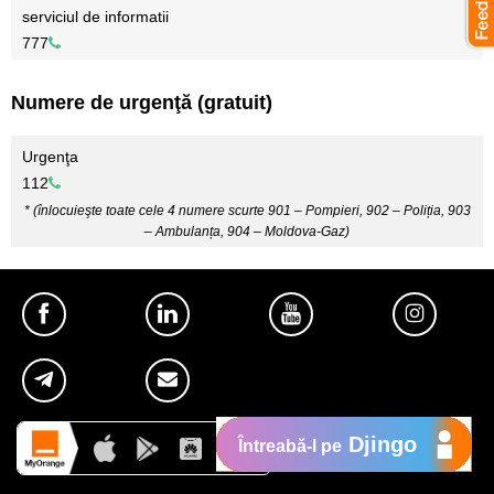
serviciul de informatii
7
7
7
Numere de urgenţă (gratuit)
Urgenţa
1
1
2
* (înlocuieşte toate cele 4 numere scurte 901 – Pompieri, 902 – Poliția, 903
– Ambulanța, 904 – Moldova-Gaz)
Djingo
Întreabă-l pe