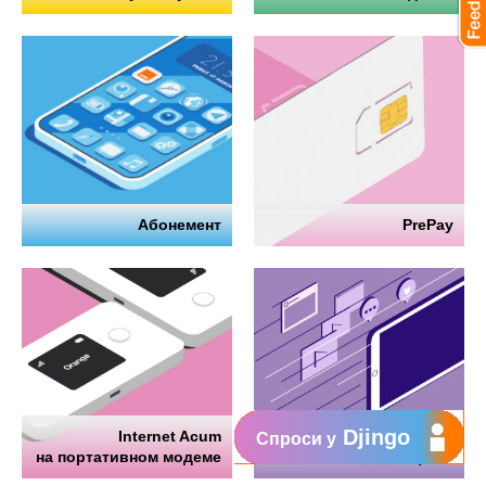
Абонемент
PrePay
Djingo
Internet Acum
Интернет
Спроси у
на портативном модеме
на телефоне