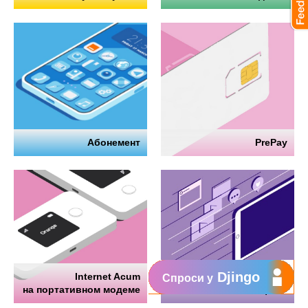
Абонемент
PrePay
Djingo
Internet Acum
Интернет
Спроси у
на портативном модеме
на телефоне