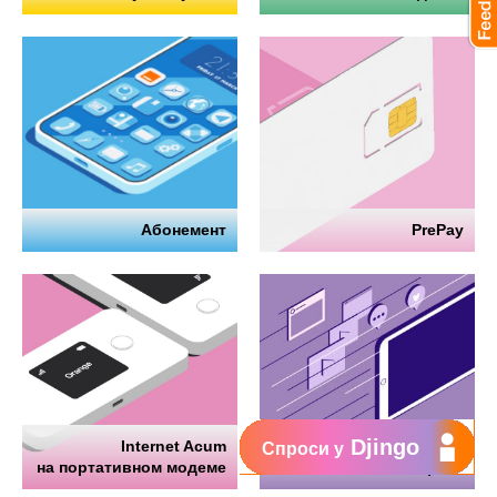
Абонемент
PrePay
Djingo
Internet Acum
Интернет
Спроси у
на портативном модеме
на телефоне