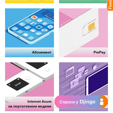
Абонемент
PrePay
Djingo
Internet Acum
Интернет
Спроси у
на портативном модеме
на телефоне