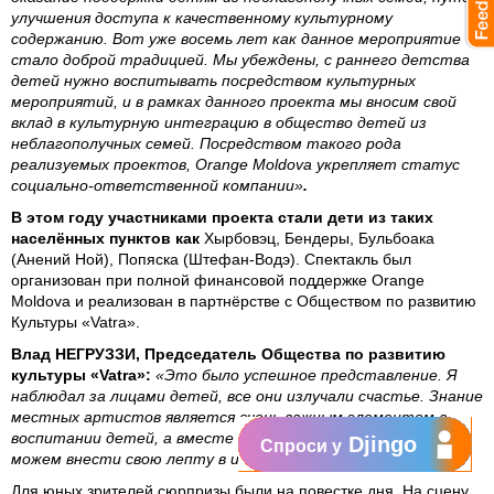
улучшения доступа к качественному культурному
содержанию. Вот уже восемь лет как данное мероприятие
стало доброй традицией. Мы убеждены, с раннего детства
детей нужно воспитывать посредством культурных
мероприятий, и в рамках данного проекта мы вносим свой
вклад в культурную интеграцию в общество детей из
неблагополучных семей. Посредством такого рода
реализуемых проектов, Orange Moldova укрепляет статус
социально-ответственной компании»
.
В этом году участниками проекта стали дети из таких
населённых пунктов как
Хырбовэц, Бендеры, Бульбоака
(Анений Ной), Попяска (Штефан-Водэ). Спектакль был
организован при полной финансовой поддержке Orange
Moldova и реализован в партнёрстве с Обществом по развитию
Культуры «Vatra».
Влад НЕГРУЗЗИ, Председатель Общества по развитию
культуры «Vatra»:
«Это было успешное представление. Я
наблюдал за лицами детей, все они излучали счастье. Знание
местных артистов является очень важным элементом в
воспитании детей, а вместе с Фондом Orange Moldova мы
Djingo
Спроси у
можем внести свою лепту в их развитие».
Для юных зрителей сюрпризы были на повестке дня. На сцену